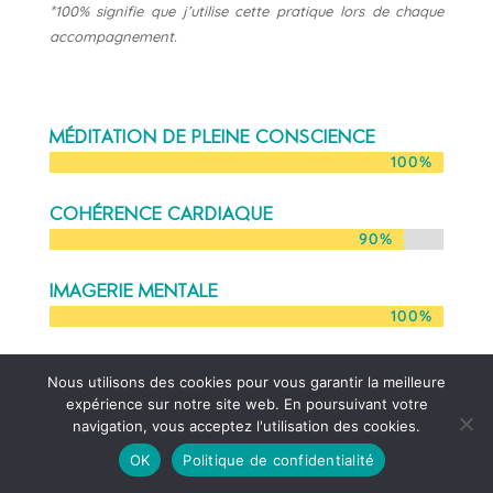
*
100% signifie que j’utilise cette pratique lors de chaque
accompagnement.
MédiTation de pleine conscience
100%
100%
Cohérence cardiaque
90%
90%
Imagerie mentale
100%
100%
Profil de personnalité (dont MBTI*)
Nous utilisons des cookies pour vous garantir la meilleure
100%
100%
expérience sur notre site web. En poursuivant votre
navigation, vous acceptez l'utilisation des cookies.
Préférence Motrice
OK
Politique de confidentialité
70%
70%