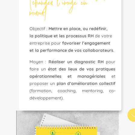
(changer l’image en
miroir)
changer l’ige en
Objectif :
M
ettre en place, ou redéfinir,
la politique et les processus RH
de votre
entreprise pour
favoriser l’engagement
et la performance de vos collaborateurs
.
Moyen :
R
éaliser un diagnostic RH
pour
faire un
état des lieux de vos pratiques
opérationnelles et managériales
et
proposer un
plan d’amélioration collectif
(formation, coaching, mentoring, co-
développement).