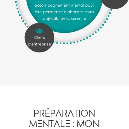
accompagnement mental pour
leur permettre d'aborder leurs
objectifs avec sérénité

Chefs
d'entreprise
PRÉPARATION
MENTALE : MON