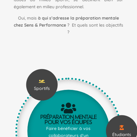
également en milieu professionnel.
Oui, mais
à qui s’adresse la préparation mentale
chez Sens & Performance
? Et quels sont les objectifs
?

Sportifs

Préparation mentale
pour vos équipes

Faire bénéficier à vos
Étudiants
collaborateurs d'un